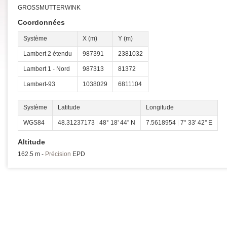
GROSSMUTTERWINK
Coordonnées
Système
X (m)
Y (m)
Lambert 2 étendu
987391
2381032
Lambert 1 - Nord
987313
81372
Lambert-93
1038029
6811104
Système
Latitude
Longitude
WGS84
48.31237173
|
48° 18' 44'' N
7.5618954
|
7° 33' 42'' E
Altitude
162.5 m -
Précision
EPD