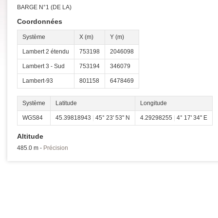
BARGE N°1 (DE LA)
Coordonnées
Système
X (m)
Y (m)
Lambert 2 étendu
753198
2046098
Lambert 3 - Sud
753194
346079
Lambert-93
801158
6478469
Système
Latitude
Longitude
WGS84
45.39818943
|
45° 23' 53'' N
4.29298255
|
4° 17' 34'' E
Altitude
485.0 m -
Précision