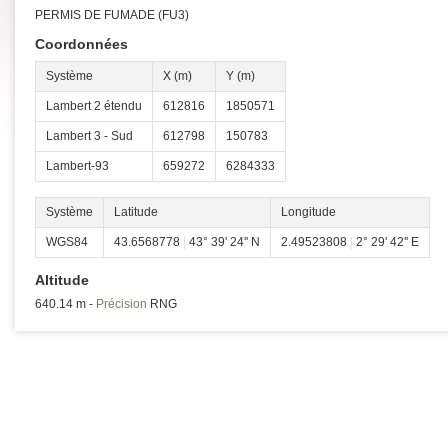
PERMIS DE FUMADE (FU3)
Coordonnées
Système
X (m)
Y (m)
Lambert 2 étendu
612816
1850571
Lambert 3 - Sud
612798
150783
Lambert-93
659272
6284333
Système
Latitude
Longitude
WGS84
43.6568778
|
43° 39' 24'' N
2.49523808
|
2° 29' 42'' E
Altitude
640.14 m -
Précision
RNG