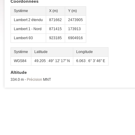
Coordonnées
Système
X (m)
Y (m)
Lambert 2 étendu
871662
2473905
Lambert 1 - Nord
871415
173913
Lambert-93
923185
6904916
Système
Latitude
Longitude
WGS84
49.205
|
49° 12' 17'' N
6.063
|
6° 3' 46'' E
Altitude
334.0 m -
Précision
MNT