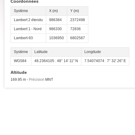
Coordonnées
Système
X (m)
Y (m)
Lambert 2 étendu
986384
2372498
Lambert 1 - Nord
986330
72836
Lambert-93
1036950
6802587
Système
Latitude
Longitude
WGS84
48.2364105
|
48° 14' 11'' N
7.54074074
|
7° 32' 26'' E
Altitude
169.95 m -
Précision
MNT