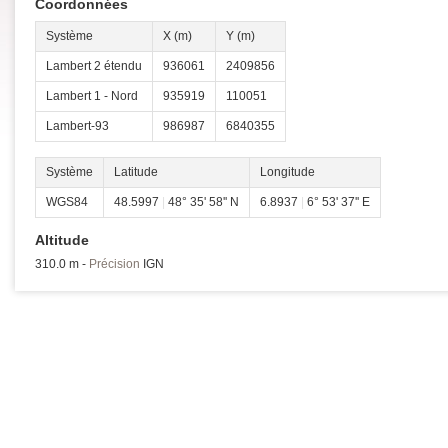
Coordonnées
Système
X (m)
Y (m)
Lambert 2 étendu
936061
2409856
Lambert 1 - Nord
935919
110051
Lambert-93
986987
6840355
Système
Latitude
Longitude
WGS84
48.5997
|
48° 35' 58'' N
6.8937
|
6° 53' 37'' E
Altitude
310.0 m -
Précision
IGN