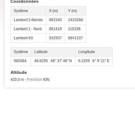
Coordonnées
Système
X (m)
Y (m)
Lambert 2 étendu
881540
2410268
Lambert 1 - Nord
881418
110338
Lambert-93
932507
6841237
Système
Latitude
Longitude
WGS84
48.6295
|
48° 37' 46'' N
6.1559
|
6° 9' 21'' E
Altitude
420.0 m -
Précision
IGN