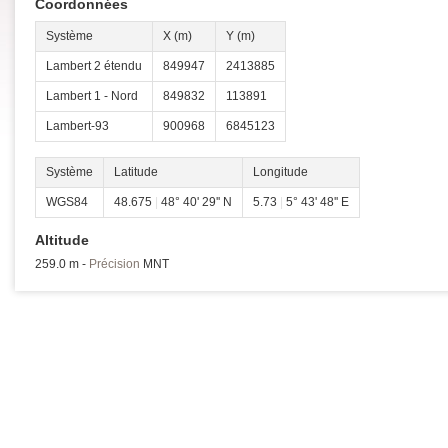
Coordonnées
Système
X (m)
Y (m)
Lambert 2 étendu
849947
2413885
Lambert 1 - Nord
849832
113891
Lambert-93
900968
6845123
Système
Latitude
Longitude
WGS84
48.675
|
48° 40' 29'' N
5.73
|
5° 43' 48'' E
Altitude
259.0 m -
Précision
MNT