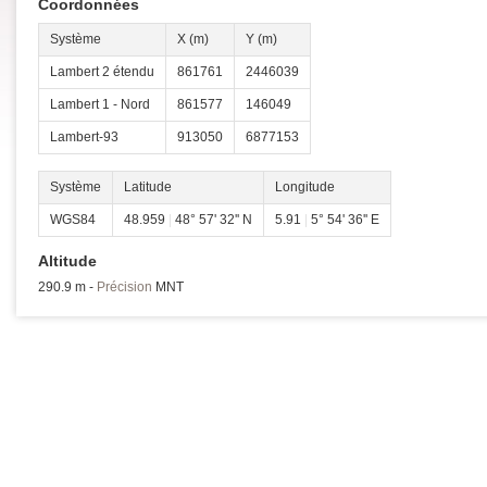
Coordonnées
Système
X (m)
Y (m)
Lambert 2 étendu
861761
2446039
Lambert 1 - Nord
861577
146049
Lambert-93
913050
6877153
Système
Latitude
Longitude
WGS84
48.959
|
48° 57' 32'' N
5.91
|
5° 54' 36'' E
Altitude
290.9 m -
Précision
MNT