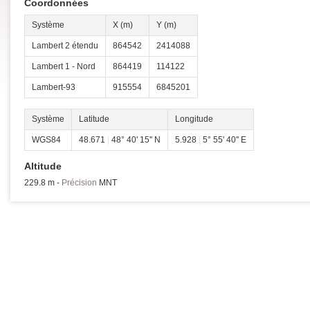
Coordonnées
Système
X (m)
Y (m)
Lambert 2 étendu
864542
2414088
Lambert 1 - Nord
864419
114122
Lambert-93
915554
6845201
Système
Latitude
Longitude
WGS84
48.671
|
48° 40' 15'' N
5.928
|
5° 55' 40'' E
Altitude
229.8 m -
Précision
MNT