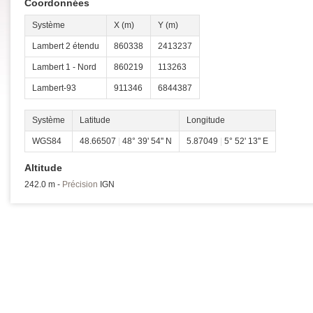
Coordonnées
Système
X (m)
Y (m)
Lambert 2 étendu
860338
2413237
Lambert 1 - Nord
860219
113263
Lambert-93
911346
6844387
Système
Latitude
Longitude
WGS84
48.66507
|
48° 39' 54'' N
5.87049
|
5° 52' 13'' E
Altitude
242.0 m -
Précision
IGN