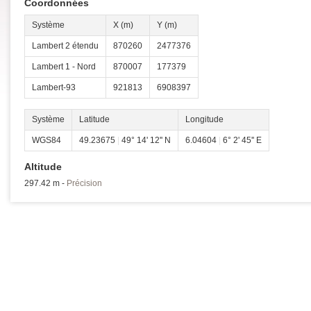
Coordonnées
Système
X (m)
Y (m)
Lambert 2 étendu
870260
2477376
Lambert 1 - Nord
870007
177379
Lambert-93
921813
6908397
Système
Latitude
Longitude
WGS84
49.23675
|
49° 14' 12'' N
6.04604
|
6° 2' 45'' E
Altitude
297.42 m -
Précision