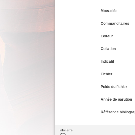
Mots-clés
Commanditaires
Editeur
Collation
Indicatif
Fichier
Poids du fichier
Année de parution
Référence bibliogra
InfoTerre