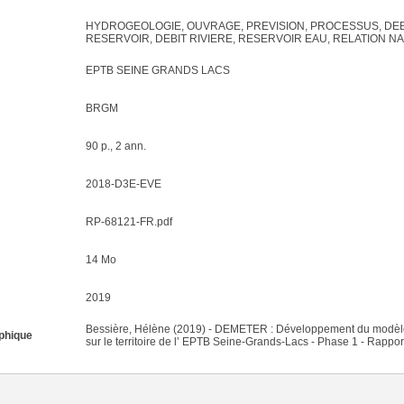
HYDROGEOLOGIE, OUVRAGE, PREVISION, PROCESSUS, DEBI
RESERVOIR, DEBIT RIVIERE, RESERVOIR EAU, RELATION NA
EPTB SEINE GRANDS LACS
BRGM
90 p., 2 ann.
2018-D3E-EVE
RP-68121-FR.pdf
14 Mo
2019
Bessière, Hélène (2019) - DEMETER : Développement du modèle
phique
sur le territoire de l’ EPTB Seine-Grands-Lacs - Phase 1 - Rappo