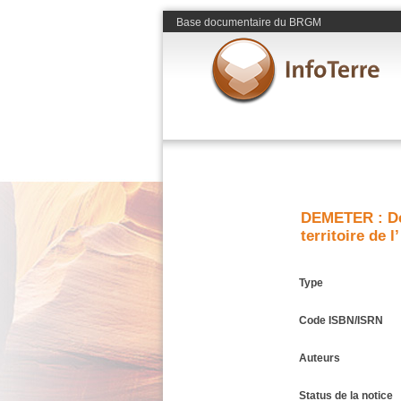
Base documentaire du BRGM
DEMETER : Dé
territoire de 
Type
Code ISBN/ISRN
Auteurs
Status de la notice