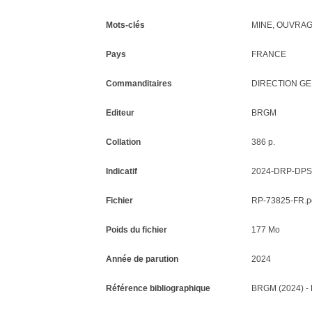
Mots-clés
MINE, OUVRAG
Pays
FRANCE
Commanditaires
DIRECTION GE
Editeur
BRGM
Collation
386 p.
Indicatif
2024-DRP-DPS
Fichier
RP-73825-FR.p
Poids du fichier
177 Mo
Année de parution
2024
Référence bibliographique
BRGM (2024) - 