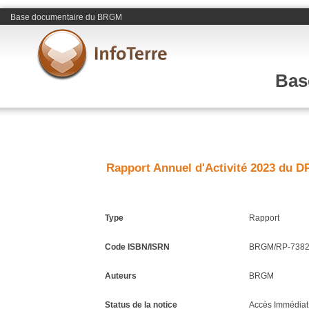
Base documentaire du BRGM
Bas
Rapport Annuel d'Activité 2023 du 
Type
Rapport
Code ISBN/ISRN
BRGM/RP-7382
Auteurs
BRGM
Status de la notice
Accès Immédiat